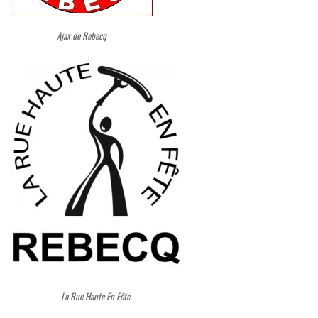
Ajax de Rebecq
La Rue Haute En Fête