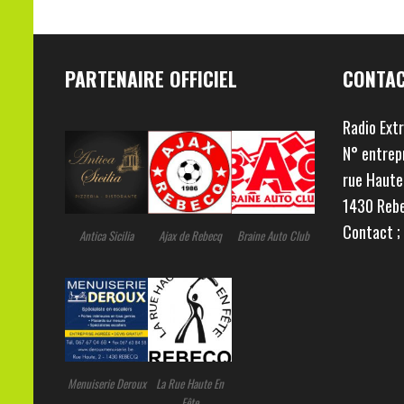
PARTENAIRE OFFICIEL
CONTA
Radio Ext
N° entrep
rue Haute
1430 Reb
Contact 
Ajax de Rebecq
Antica Sicilia
Braine Auto Club
Menuiserie Deroux
La Rue Haute En
Fête