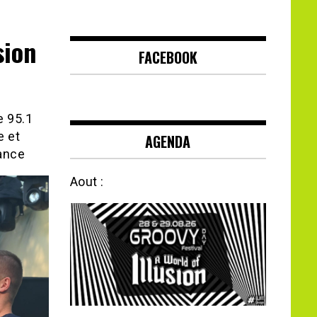
sion
FACEBOOK
e 95.1
e et
AGENDA
ance
Aout :