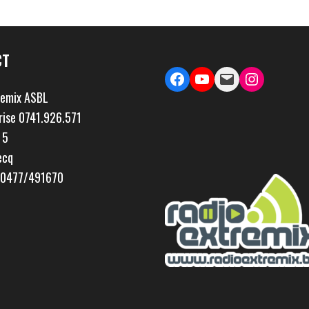
CT
Facebook
YouTube
Mail
Instagram
remix ASBL
rise 0741.926.571
 5
ecq
; 0477/491670