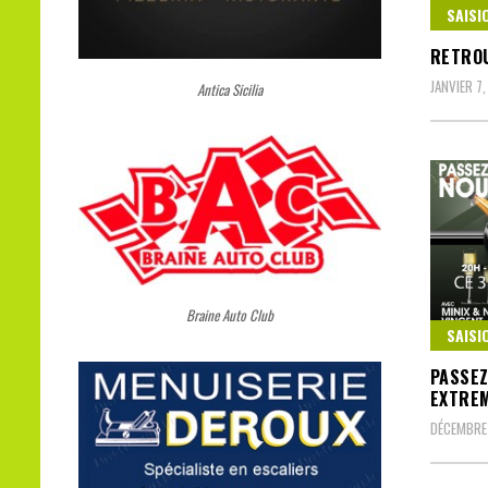
SAISI
RETROU
JANVIER 7
Antica Sicilia
Braine Auto Club
SAISI
PASSEZ
EXTREM
DÉCEMBRE