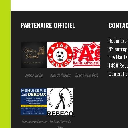
PARTENAIRE OFFICIEL
CONTA
Radio Ext
N° entrep
rue Haute
1430 Reb
Contact 
Ajax de Rebecq
Antica Sicilia
Braine Auto Club
Menuiserie Deroux
La Rue Haute En
Fête