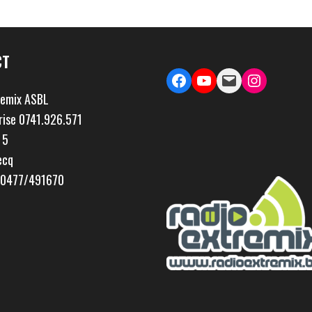
CT
Facebook
YouTube
Mail
Instagram
remix ASBL
rise 0741.926.571
 5
ecq
; 0477/491670