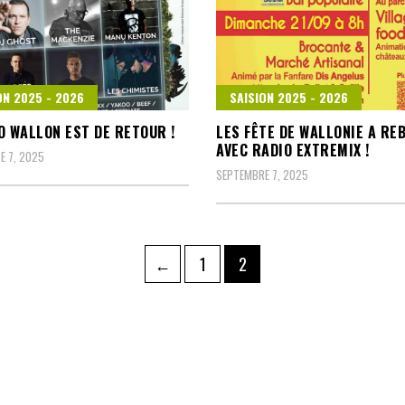
ON 2025 - 2026
SAISION 2025 - 2026
O WALLON EST DE RETOUR !
LES FÊTE DE WALLONIE A RE
AVEC RADIO EXTREMIX !
E 7, 2025
SEPTEMBRE 7, 2025
ation
Page
Page
←
1
2
es