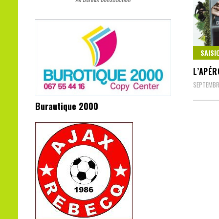
SAISI
L’APÉR
SEPTEMBR
Burautique 2000
Navig
des
articl